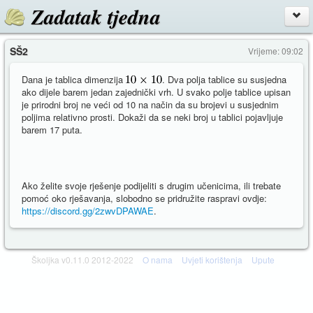
Zadatak tjedna
SŠ2
Vrijeme: 09:02
Dana je tablica dimenzija
. Dva polja tablice su susjedna
ako dijele barem jedan zajednički vrh. U svako polje tablice upisan
je prirodni broj ne veći od 10 na način da su brojevi u susjednim
poljima relativno prosti. Dokaži da se neki broj u tablici pojavljuje
barem 17 puta.
Ako želite svoje rješenje podijeliti s drugim učenicima, ili trebate
pomoć oko rješavanja, slobodno se pridružite raspravi ovdje:
https://discord.gg/2zwvDPAWAE
.
Školjka v0.11.0 2012-2022
O nama
Uvjeti korištenja
Upute