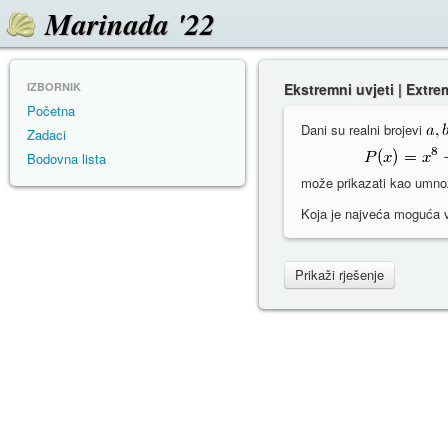
Marinada '22
IZBORNIK
Ekstremni uvjeti | Extr
Početna
Dani su realni brojevi
Zadaci
Bodovna lista
može prikazati kao umn
Koja je najveća moguća v
Prikaži rješenje