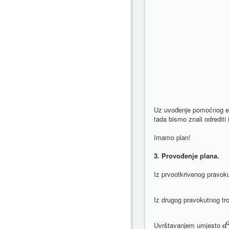
Uz uvođenje pomoćnog el
tada bismo znali odrediti 
Imamo plan!
3. Provođenje plana.
Iz prvootkrivenog pravok
Iz drugog pravokutnog tr
Uvrštavanjem umjesto