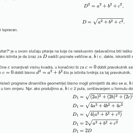
i ispravan.
ultat?
'' je u ovom slučaju pitanje na koje će neiskusnim rješavačima biti teško o
ko istinita je da izraz za
sadrži poznate veličine
,
i
, dakle, iskoristil
ičine
smanjivali visinu kvadra, u konačnici bi za
dobili pravokutnik sa
em
dobili bismo
što je istinita tvrdnja za taj pravokutnik.
risteći programe dinamičke geometrije) bismo mogli primijetiti da ako se
,
i u tom omjeru. Npr. ako produljimo
,
i
2 puta, uvrštavanjem u formulu d