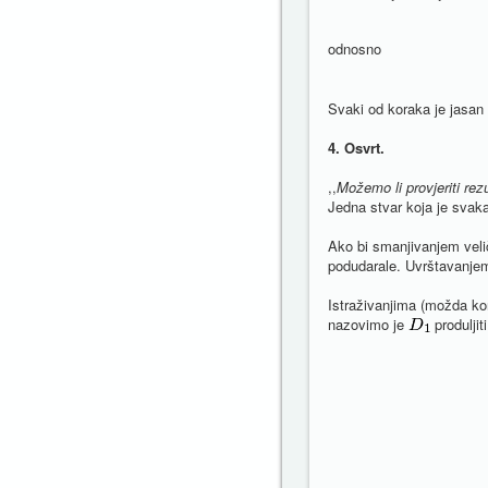
odnosno
Svaki od koraka je jasan 
4. Osvrt.
,,
Možemo li provjeriti rez
Jedna stvar koja je svaka
Ako bi smanjivanjem vel
podudarale. Uvrštavanj
Istraživanjima (možda ko
nazovimo je
produljit