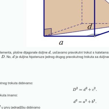
ementa, plošne dijagonale duljine
, uočavamo pravokutni trokut s katetama
i
. No,
je duljina hipotenuze jednog drugog pravokutnog trokuta sa duljin
utnog trokuta dobivamo:
okuta imamo:
u prvu jednadžbu dobivamo