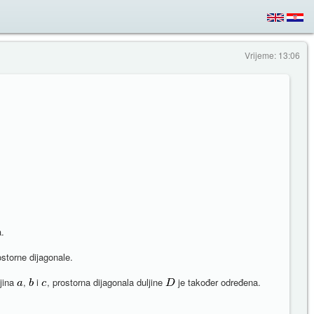
Vrijeme: 13:06
a.
ostorne dijagonale.
ljina
,
i
, prostorna dijagonala duljine
je također određena.