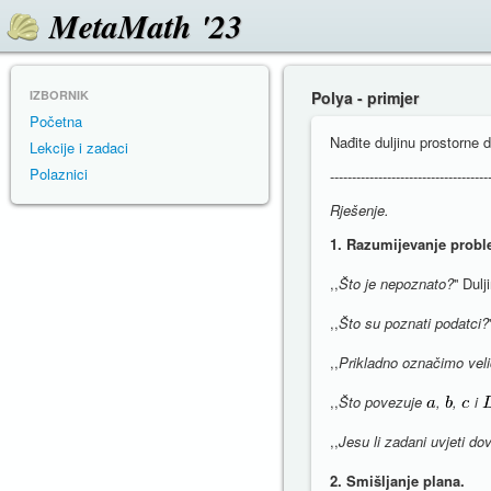
MetaMath '23
IZBORNIK
Polya - primjer
Početna
Nađite duljinu prostorne 
Lekcije i zadaci
Polaznici
------------------------------------
Rješenje.
1. Razumijevanje probl
,,
Što je nepoznato?
'' Dul
,,
Što su poznati podatci?
,,
Prikladno označimo veli
,,
Što povezuje
,
,
i
,,
Jesu li zadani uvjeti do
2. Smišljanje plana.