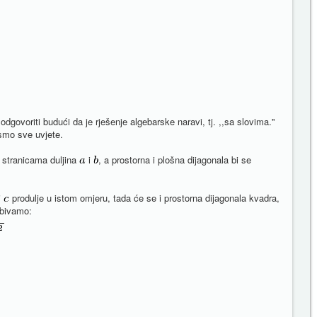
dgovoriti budući da je rješenje algebarske naravi, tj. ,,sa slovima.''
i smo sve uvjete.
 stranicama duljina
i
, a prostorna i plošna dijagonala bi se
i
produlje u istom omjeru, tada će se i prostorna dijagonala kvadra,
obivamo: