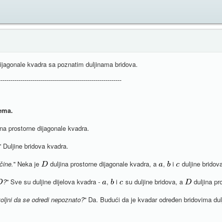
dijagonale kvadra sa poznatim duljinama bridova.
--------------------------------------------------------------
ema.
jina prostorne dijagonale kvadra.
'' Duljine bridova kvadra.
čine.
'' Neka je
duljina prostorne dijagonale kvadra, a
,
i
duljine bridov
?
'' Sve su duljine dijelova kvadra -
,
i
su duljine bridova, a
duljina pr
voljni da se odredi nepoznato?
'' Da. Budući da je kvadar određen bridovima du