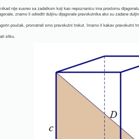
ikad nije susreo sa zadatkom koji kao nepoznanicu ima prostornu dijagonalu kva
agonale, znamo li odrediti duljinu dijagonale pravokutnika ako su zadane duljin
tagorin poučak, promatrali smo pravokutni trokut. Imamo li kakav pravokutni 
ti sliku.