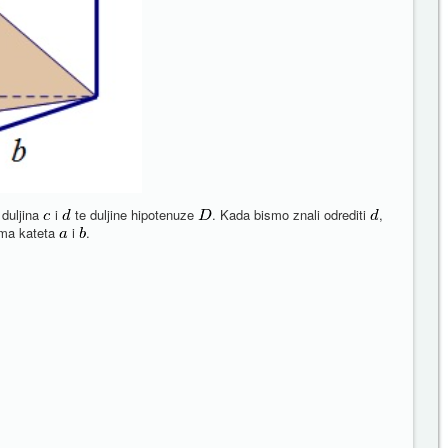
 duljina
i
te duljine hipotenuze
. Kada bismo znali odrediti
,
ama kateta
i
.