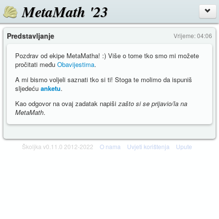
MetaMath '23
Predstavljanje
Vrijeme: 04:06
Pozdrav od ekipe MetaMatha! :) Više o tome tko smo mi možete
pročitati među
Obavijestima
.
A mi bismo voljeli saznati tko si ti! Stoga te molimo da ispuniš
sljedeću
anketu
.
Kao odgovor na ovaj zadatak napiši
zašto si se prijavio/la na
MetaMath
.
Školjka v0.11.0 2012-2022
O nama
Uvjeti korištenja
Upute