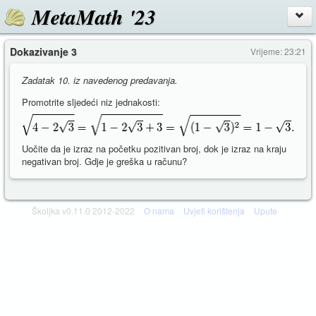
MetaMath '23
Dokazivanje 3
Vrijeme: 23:21
Zadatak 10. iz navedenog predavanja.
Promotrite sljedeći niz jednakosti:
Uočite da je izraz na početku pozitivan broj, dok je izraz na kraju
negativan broj. Gdje je greška u računu?
Školjka v0.11.0 2012-2022
O nama
Uvjeti korištenja
Upute