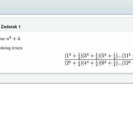
- Zadatak 1
zraz
.
jedećeg izraza