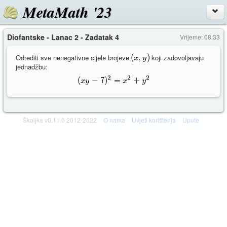
MetaMath '23
Diofantske - Lanac 2 - Zadatak 4
Vrijeme: 08:33
Odrediti sve nenegativne cijele brojeve
koji zadovoljavaju
jednadžbu:
Školjka v0.11.0 2012-2022
O nama
Uvjeti korištenja
Upute