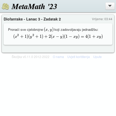
MetaMath '23
Diofantske - Lanac 3 - Zadatak 2
Vrijeme: 03:44
Pronaći sve cjelobrojne
koji zadovoljavaju jednadžbu:
Školjka v0.11.0 2012-2022
O nama
Uvjeti korištenja
Upute