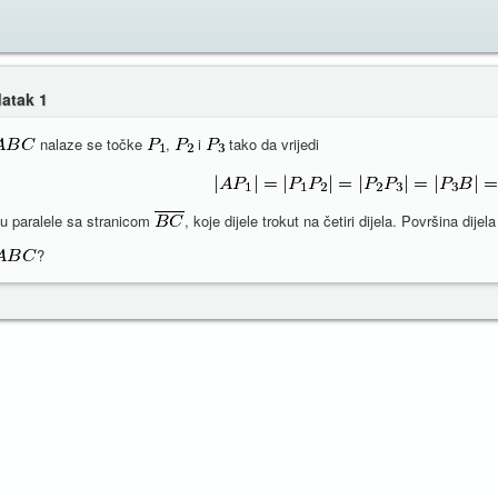
datak 1
nalaze se točke
,
i
tako da vrijedi
 paralele sa stranicom
, koje dijele trokut na četiri dijela. Površina dije
?