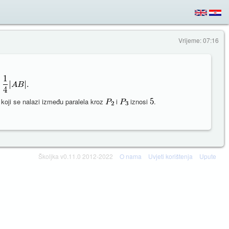
Vrijeme: 07:16
la koji se nalazi između paralela kroz
i
iznosi
.
Školjka v0.11.0 2012-2022
O nama
Uvjeti korištenja
Upute