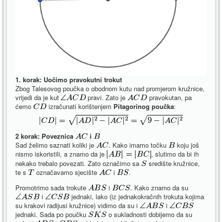
1. korak: Uočimo pravokutni trokut
Zbog Talesovog poučka o obodnom kutu nad promjerom kružnice,
vrijedi da je kut
pravi. Zato je
pravokutan, pa
ćemo
izračunati korištenjem
Pitagorinog poučka
:
2 korak: Poveznica
i
Sad želimo saznati koliki je
. Kako imamo točku
koju još
nismo iskoristili, a znamo da je
, slutimo da bi ih
nekako trebalo povezati. Zato označimo sa
središte kružnice,
te s
označavamo sjecište
i
.
Promotrimo sada trokute
i
. Kako znamo da su
i
jednaki, lako (iz jednakokračnih trokuta kojima
su krakovi radijusi kružnice) vidimo da su i
i
jednaki. Sada po poučku
o sukladnosti dobijemo da su