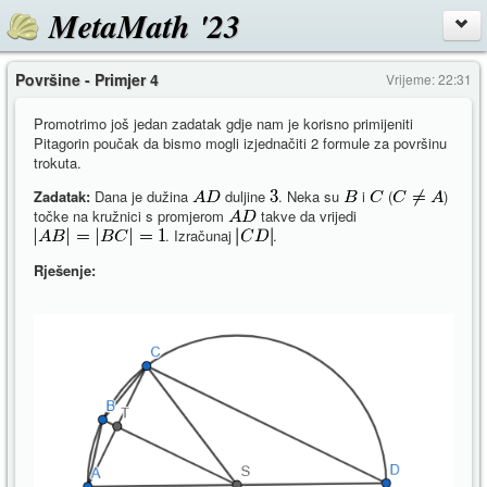
MetaMath '23
Površine - Primjer 4
Vrijeme: 22:31
Promotrimo još jedan zadatak gdje nam je korisno primijeniti
Pitagorin poučak da bismo mogli izjednačiti 2 formule za površinu
trokuta.
Zadatak:
Dana je dužina
duljine
. Neka su
i
(
)
točke na kružnici s promjerom
takve da vrijedi
. Izračunaj
.
Rješenje: