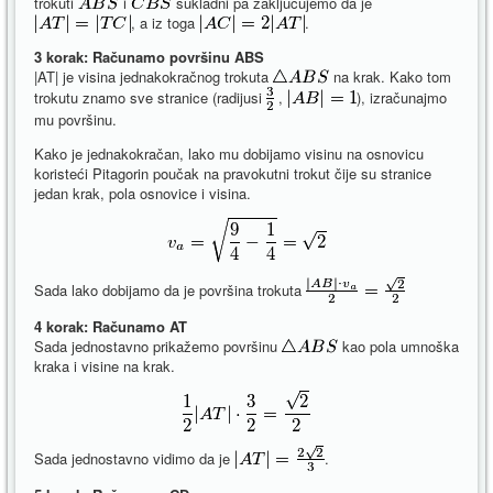
trokuti
i
sukladni pa zaključujemo da je
, a iz toga
.
3 korak: Računamo površinu ABS
|AT| je visina jednakokračnog trokuta
na krak. Kako tom
trokutu znamo sve stranice (radijusi
,
), izračunajmo
mu površinu.
Kako je jednakokračan, lako mu dobijamo visinu na osnovicu
koristeći Pitagorin poučak na pravokutni trokut čije su stranice
jedan krak, pola osnovice i visina.
Sada lako dobijamo da je površina trokuta
4 korak: Računamo AT
Sada jednostavno prikažemo površinu
kao pola umnoška
kraka i visine na krak.
Sada jednostavno vidimo da je
.