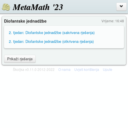
MetaMath '23
Diofantske jednadžbe
Vrijeme: 16:48
2. tjedan: Diofantske jednadžbe (sakrivena rješenja)
2. tjedan: Diofantske jednadžbe (otkrivena rješenja)
Prikaži rješenje
Školjka v0.11.0 2012-2022
O nama
Uvjeti korištenja
Upute