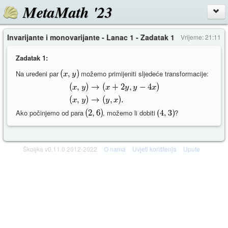
MetaMath '23
Invarijante i monovarijante - Lanac 1 - Zadatak 1
Vrijeme: 21:11
Zadatak 1:
Na uređeni par
možemo primijeniti sljedeće transformacije:
Ako počinjemo od para
, možemo li dobiti
?
Školjka v0.11.0 2012-2022
O nama
Uvjeti korištenja
Upute