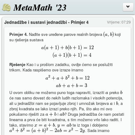
MetaMath '23
Jednadžbe i sustavi jednadžbi - Primjer 4
Vrijeme: 07:29
Primjer 4.
Nađite sve uređene parove realnih brojeva
koji
su rješenja sustava
Rješenje
Kao i u prošlom zadatku, ovdje ćemo se poslužiti
trikom. Kada raspišemo ove izraze imamo
U ovom obliku ne možemo puno toga napraviti, izraziti
preko
će nas samo dovest do nekih ludih razlomaka i visokih potencija,
ali u jednadžbi nam se pojavljuje zbroj i umnožak brojeva
i
, a
zbroj kvadrata se lako izrazi preko njih. Pa, što ako mi ovo
pokušamo riješiti za
i
? Druga jednadžba će nam postati
linearna a prva će biti kvadratna, s tim možemo vrlo lako raditi. I
tako, stavimo
,
te iz toga i dobijemo
. Sada imamo