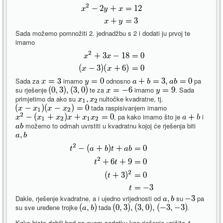
Sada možemo pomnožiti 2. jednadžbu s 2 i dodati ju prvoj te
imamo
Sada za
imamo
odnosno
pa
su rješenje
te za
imamo
. Sada
primjetimo da ako su
nultočke kvadratne, tj.
tada raspisivanjem imamo
, pa kako imamo što je
i
možemo to odmah uvrstiti u kvadratnu kojoj će rješenja biti
Dakle, rješenje kvadratne, a i ujedno vrijednosti od
su
pa
su sve uređene trojke
tada
.
Kako biste dobili bod na ovom zadatku kao rješenje upišite 4.