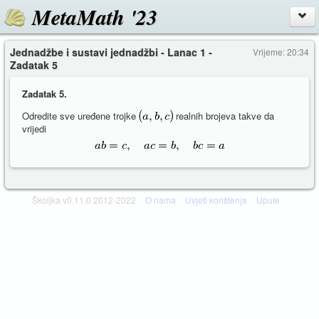
MetaMath '23
Jednadžbe i sustavi jednadžbi - Lanac 1 -
Vrijeme: 20:34
Zadatak 5
Zadatak 5.
Odredite sve uređene trojke
realnih brojeva takve da
vrijedi
Školjka v0.11.0 2012-2022
O nama
Uvjeti korištenja
Upute