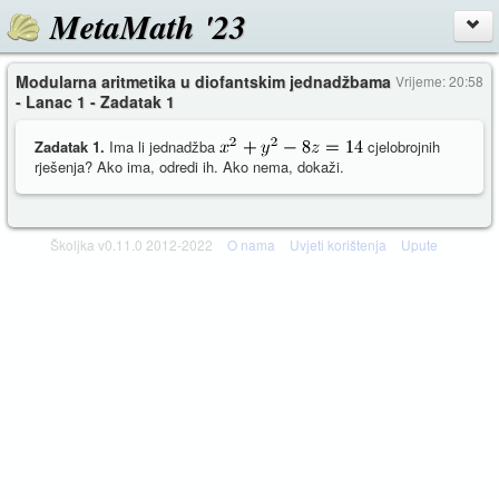
MetaMath '23
Modularna aritmetika u diofantskim jednadžbama
Vrijeme: 20:58
- Lanac 1 - Zadatak 1
Zadatak 1.
Ima li jednadžba
cjelobrojnih
rješenja? Ako ima, odredi ih. Ako nema, dokaži.
Školjka v0.11.0 2012-2022
O nama
Uvjeti korištenja
Upute