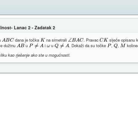
lnost- Lanac 2 - Zadatak 2
ta
dana je točka
na simetrali
. Pravac
siječe opisanu 
če dužinu
u
i
u
. Dokaži da su točke
,
,
koline
liku kao rješenje ako ste u mogućnosti.