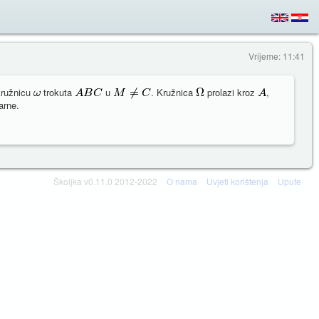
Vrijeme: 11:41
kružnicu
trokuta
u
. Kružnica
prolazi kroz
,
arne.
Školjka v0.11.0 2012-2022
O nama
Uvjeti korištenja
Upute