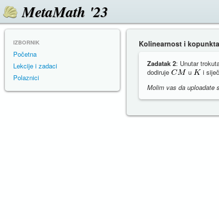
MetaMath '23
IZBORNIK
Kolinearnost i kopunkta
Početna
Zadatak 2
: Unutar troku
Lekcije i zadaci
dodiruje
u
i sije
Polaznici
Molim vas da uploadate s