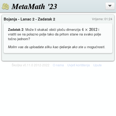
MetaMath '23
Bojanja - Lanac 2 - Zadatak 2
Vrijeme: 01:24
Zadatak 2
: Može li skakač obići ploču dimenzija
i
vratiti se na polazno polje tako da pritom stane na svako polje
točno jednom?
Molim vas da uploadate sliku kao rješenje ako ste u mogućnosti.
Školjka v0.11.0 2012-2022
O nama
Uvjeti korištenja
Upute