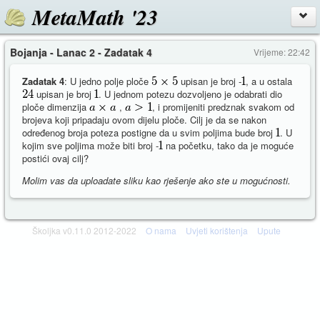
MetaMath '23
Bojanja - Lanac 2 - Zadatak 4
Vrijeme: 22:42
Zadatak 4
: U jedno polje ploče
upisan je broj -
, a u ostala
upisan je broj
. U jednom potezu dozvoljeno je odabrati dio
ploče dimenzija
,
, i promijeniti predznak svakom od
brojeva koji pripadaju ovom dijelu ploče. Cilj je da se nakon
određenog broja poteza postigne da u svim poljima bude broj
. U
kojim sve poljima može biti broj -
na početku, tako da je moguće
postići ovaj cilj?
Molim vas da uploadate sliku kao rješenje ako ste u mogućnosti.
Školjka v0.11.0 2012-2022
O nama
Uvjeti korištenja
Upute