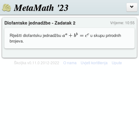
MetaMath '23
Diofantske jednadžbe - Zadatak 2
Vrijeme: 10:55
Riješiti diofantsku jednadžbu
u skupu prirodnih
brojeva.
Školjka v0.11.0 2012-2022
O nama
Uvjeti korištenja
Upute