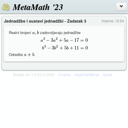
MetaMath '23
Jednadžbe i sustavi jednadžbi - Zadatak 3
Vrijeme: 12:54
Realni brojevi
zadovoljavaju jednadžbe
Odredite
.
Školjka v0.11.0 2012-2022
O nama
Uvjeti korištenja
Upute