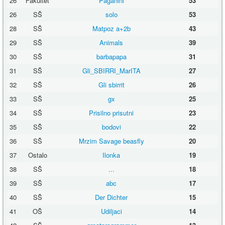
26
Fakultet
Paganini
53
26
SŠ
solo
53
28
SŠ
Matpoz a+2b
43
29
SŠ
Animals
39
30
SŠ
barbapapa
31
31
SŠ
Gli_SBIRRI_MarITA
27
32
SŠ
Gli sbirrit
26
33
SŠ
gx
25
34
SŠ
Prisilno prisutni
23
35
SŠ
bodovi
22
36
SŠ
Mrzim Savage beasfly
20
37
Ostalo
Ilonka
19
38
SŠ
...
18
39
SŠ
abc
17
40
SŠ
Der Dichter
15
41
OŠ
Udiljaci
14