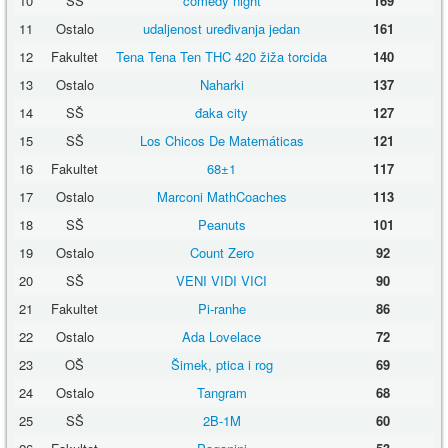
10
SŠ
comedy night
169
11
Ostalo
udaljenost uređivanja jedan
161
12
Fakultet
Tena Tena Ten THC 420 žiža torcida
140
13
Ostalo
Naharki
137
14
SŠ
đaka city
127
15
SŠ
Los Chicos De Matemáticas
121
16
Fakultet
68±1
117
17
Ostalo
Marconi MathCoaches
113
18
SŠ
Peanuts
101
19
Ostalo
Count Zero
92
20
SŠ
VENI VIDI VICI
90
21
Fakultet
Pi-ranhe
86
22
Ostalo
Ada Lovelace
72
23
OŠ
Šimek, ptica i rog
69
24
Ostalo
Tangram
68
25
SŠ
2B-1M
60