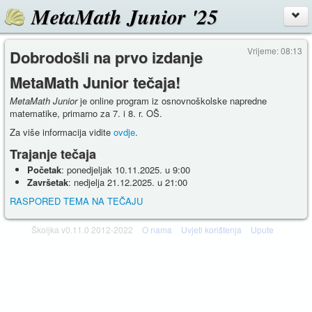
MetaMath Junior '25
Vrijeme: 08:13
Dobrodošli na prvo izdanje
MetaMath Junior tečaja!
MetaMath Junior
je online program iz osnovnoškolske napredne
matematike, primarno za 7. i 8. r. OŠ.
Za više informacija vidite
ovdje
.
Trajanje tečaja
Početak
: ponedjeljak 10.11.2025. u 9:00
Završetak
: nedjelja 21.12.2025. u 21:00
RASPORED TEMA NA TEČAJU
Školjka v0.11.0 2012-2022
O nama
Uvjeti korištenja
Upute