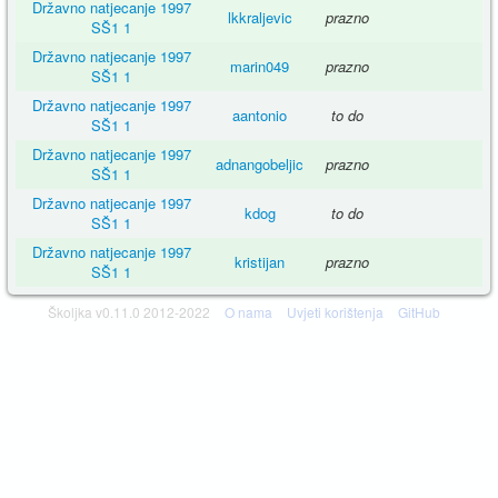
Državno natjecanje 1997
lkkraljevic
prazno
SŠ1 1
Državno natjecanje 1997
marin049
prazno
SŠ1 1
Državno natjecanje 1997
aantonio
to do
SŠ1 1
Državno natjecanje 1997
adnangobeljic
prazno
SŠ1 1
Državno natjecanje 1997
kdog
to do
SŠ1 1
Državno natjecanje 1997
kristijan
prazno
SŠ1 1
Školjka v0.11.0 2012-2022
O nama
Uvjeti korištenja
GitHub