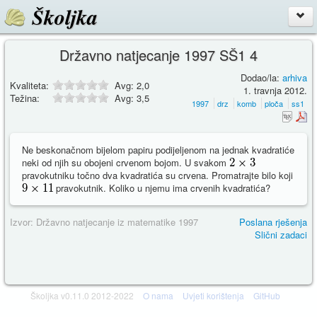
Školjka
Državno natjecanje 1997 SŠ1 4
Dodao/la:
arhiva
Kvaliteta:
Avg:
2,0
1. travnja 2012.
Težina:
Avg:
3,5
1997
drz
komb
ploča
ss1
Ne beskonačnom bijelom papiru podijeljenom na jednak kvadratiće
neki od njih su obojeni crvenom bojom. U svakom
pravokutniku točno dva kvadratića su crvena. Promatrajte bilo koji
pravokutnik. Koliko u njemu ima crvenih kvadratića?
Izvor: Državno natjecanje iz matematike 1997
Poslana rješenja
Slični zadaci
Školjka v0.11.0 2012-2022
O nama
Uvjeti korištenja
GitHub