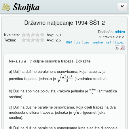
Školjka
Državno natjecanje 1994 SŠ1 2
Dodao/la:
arhiva
Kvaliteta:
Avg:
5,0
1. travnja 2012.
Težina:
Avg:
2,5
1994
drz
geo
sredine
ss1
trapez
Neka su
i
duljine osnovica trapeza. Dokažite:
a) Duljina dužine paralelne s osnovicama, koja raspolavlja
površinu trapeza, jednaka je
(kvadratna sredina).
b) Duljina spojnice polovišta krakova jednaka je
(aritmetička
sredina).
c) Duljina dužine paralelne osnovicama, koja dijeli trapez na dva
međusobno slična trapeza, jednaka je
(geometrijska
sredina).
d) Duljina dužine paralelne s osnovicama kroz sjecište dijagonala,