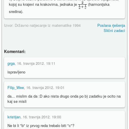
kojoj su krajevi na krakovima, jednaka je
(harmonijska
sredina).
Izvor: Državno natjecanje iz matematike 1994
Poslana rješenja
Slični zadaci
Komentari:
grga
, 16. travnja 2012. 19:11
ispravljeno
Filip_Wee
, 16. travnja 2012. 19:01
da... mislim da da :D ako nista drugo onda po b) zadatku je ocito na
kaj se misli
kristijan
, 16. travnja 2012. 19:00
Ne bi li "b" iz prvog reda trebalo biti "c"?