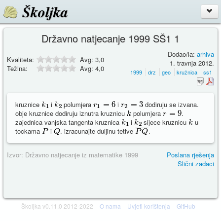
Školjka
Državno natjecanje 1999 SŠ1 1
Dodao/la:
arhiva
Kvaliteta:
Avg:
3,0
1. travnja 2012.
Težina:
Avg:
4,0
1999
drz
geo
kružnica
ss1
kruznice
i
polumjera
i
dodiruju se izvana.
obje kruznice dodiruju iznutra kruznicu
polumjera
.
zajednica vanjska tangenta kruznica
i
sijece kruznicu
u
tockama
i
. izracunajte duljinu tetive
.
Izvor: Državno natjecanje iz matematike 1999
Poslana rješenja
Slični zadaci
Školjka v0.11.0 2012-2022
O nama
Uvjeti korištenja
GitHub