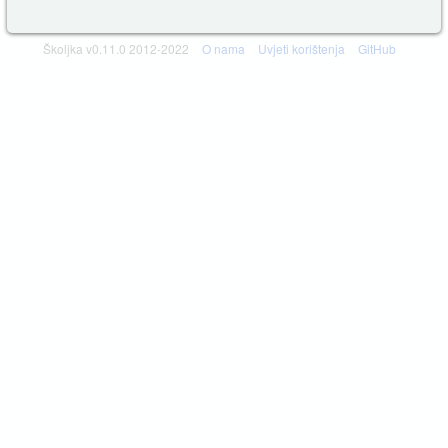
Školjka v0.11.0 2012-2022
O nama
Uvjeti korištenja
GitHub