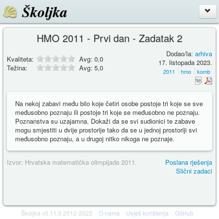
Školjka
HMO 2011 - Prvi dan - Zadatak 2
Dodao/la:
arhiva
Kvaliteta:
Avg:
0,0
17. listopada 2023.
Težina:
Avg:
5,0
2011
hmo
komb
Na nekoj zabavi među bilo koje četiri osobe postoje tri koje se sve
međusobno poznaju ili postoje tri koje se međusobno ne poznaju.
Poznanstva su uzajamna. Dokaži da se svi sudionici te zabave
mogu smjestiti u dvije prostorije tako da se u jednoj prostoriji svi
međusobno poznaju, a u drugoj nitko nikoga ne poznaje.
Izvor: Hrvatska matematička olimpijada 2011.
Poslana rješenja
Slični zadaci
Školjka v0.11.0 2012-2022
O nama
Uvjeti korištenja
GitHub