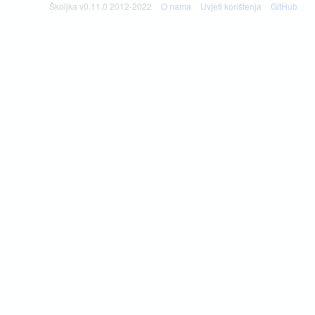
Školjka v0.11.0 2012-2022
O nama
Uvjeti korištenja
GitHub