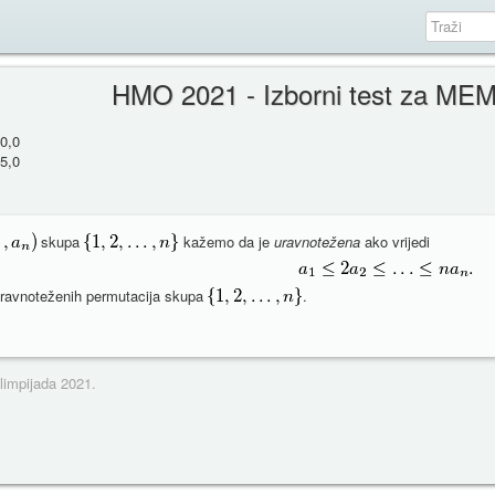
HMO 2021 - Izborni test za MEM
0,0
5,0
skupa
kažemo da je
uravnotežena
ako vrijedi
ravnoteženih permutacija skupa
.
limpijada 2021.