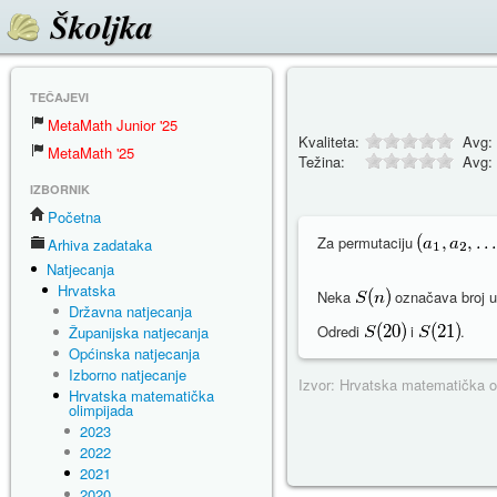
Školjka
TEČAJEVI
MetaMath Junior '25
Kvaliteta:
Avg:
MetaMath '25
Težina:
Avg:
IZBORNIK
Početna
Za permutaciju
Arhiva zadataka
Natjecanja
Hrvatska
Neka
označava broj u
Državna natjecanja
Odredi
i
.
Županijska natjecanja
Općinska natjecanja
Izborno natjecanje
Izvor: Hrvatska matematička o
Hrvatska matematička
olimpijada
2023
2022
2021
2020