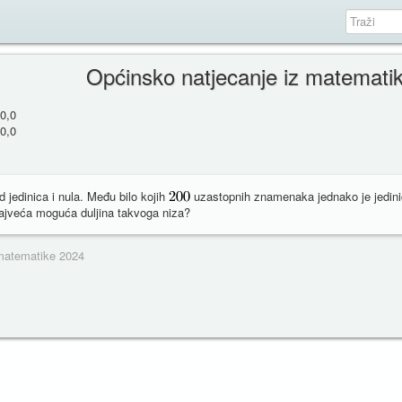
Općinsko natjecanje iz matemati
0,0
0,0
 jedinica i nula. Među bilo kojih
uzastopnih znamenaka jednako je jedinic
 najveća moguća duljina takvoga niza?
 matematike 2024