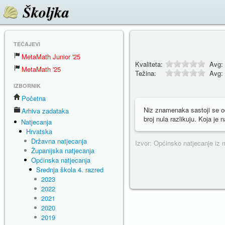
Školjka
TEČAJEVI
MetaMath Junior '25
Kvaliteta:
Avg:
MetaMath '25
Težina:
Avg:
IZBORNIK
Početna
Niz znamenaka sastoji se od
Arhiva zadataka
broj nula razlikuju. Koja je
Natjecanja
Hrvatska
Državna natjecanja
Izvor: Općinsko natjecanje iz
Županijska natjecanja
Općinska natjecanja
Srednja škola 4. razred
2023
2022
2021
2020
2019