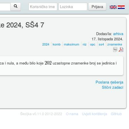
ke 2024, SŠ4 7
Dodao/la:
arhiva
17. listopada 2024.
2024
komb
maksimum
niz
opc
ss4
znamenke
a i nula, a među bilo koje
uzastopne znamenke broj se jedinica i
Poslana rješenja
Slični zadaci
Školjka v0.11.0 2012-2022
O nama
Uvjeti korištenja
GitHub