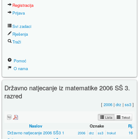
Registracija
Prijava
Svi zadaci
Rješenja
Traži
Pomoć
O nama
Državno natjecanje iz matematike 2006 SŠ 3.
razred
[
2006
|
drz
|
ss3
]
Lista
Tekst
Naslov
Oznake
Rj.
Državno natjecanje 2006 SŠ3 1
16
2006
drz
ss3
trokut