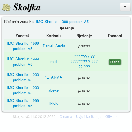
Školjka
Rješenja zadatka:
IMO Shortlist 1999 problem A5
Rješenja
Zadatak
Korisnik
Rješenje
Točnost
IMO Shortlist 1999
Daniel_Sirola
prazno
problem A5
??? ???? ??
IMO Shortlist 1999
rhldj
???????? ? ???
Točno
problem A5
?? ???
IMO Shortlist 1999
PETARMAT
prazno
problem A5
IMO Shortlist 1999
abeker
prazno
problem A5
IMO Shortlist 1999
ikicic
prazno
problem A5
Školjka v0.11.0 2012-2022
O nama
Uvjeti korištenja
GitHub