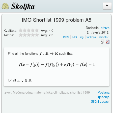
Školjka
IMO Shortlist 1999 problem A5
Dodao/la:
arhiva
Kvaliteta:
Avg:
4,0
2. travnja 2012.
Težina:
Avg:
7,3
1999
IMO
alg
funkcija
shortlist
Find all the functions
such that
for all
.
Izvor: Međunarodna matematička olimpijada, shortlist 1999
Poslana
rješenja
Slični zadaci