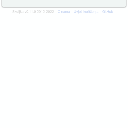
Školjka v0.11.0 2012-2022
O nama
Uvjeti korištenja
GitHub