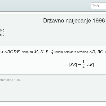
Državno natjecanje 1996
0,0
5,0
kut
. Neka su
,
,
,
redom polovišta stranica
,
,
matematike 1996