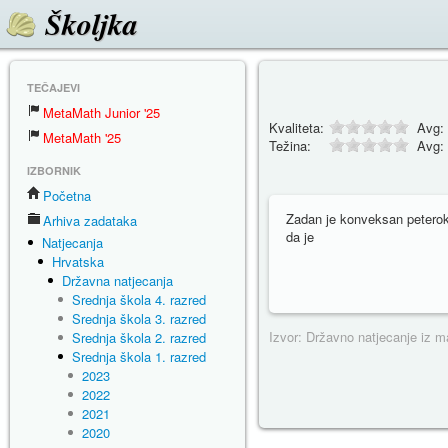
Školjka
TEČAJEVI
MetaMath Junior '25
Kvaliteta:
Avg:
MetaMath '25
Težina:
Avg:
IZBORNIK
Početna
Zadan je konveksan petero
Arhiva zadataka
da je
Natjecanja
Hrvatska
Državna natjecanja
Srednja škola 4. razred
Srednja škola 3. razred
Izvor: Državno natjecanje iz 
Srednja škola 2. razred
Srednja škola 1. razred
2023
2022
2021
2020