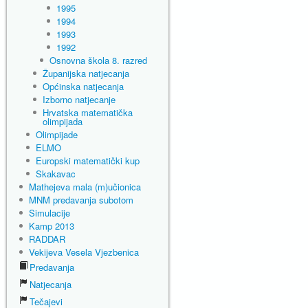
1995
1994
1993
1992
Osnovna škola 8. razred
Županijska natjecanja
Općinska natjecanja
Izborno natjecanje
Hrvatska matematička
olimpijada
Olimpijade
ELMO
Europski matematički kup
Skakavac
Mathejeva mala (m)učionica
MNM predavanja subotom
Simulacije
Kamp 2013
RADDAR
Vekijeva Vesela Vjezbenica
Predavanja
Natjecanja
Tečajevi