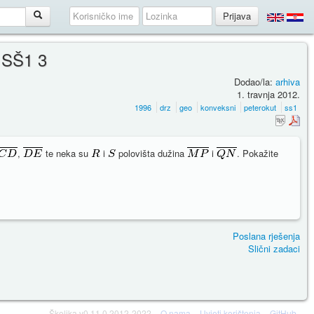
 SŠ1 3
Dodao/la:
arhiva
1. travnja 2012.
1996
drz
geo
konveksni
peterokut
ss1
,
te neka su
i
polovišta dužina
i
. Pokažite
Poslana rješenja
Slični zadaci
Školjka v0.11.0 2012-2022
O nama
Uvjeti korištenja
GitHub