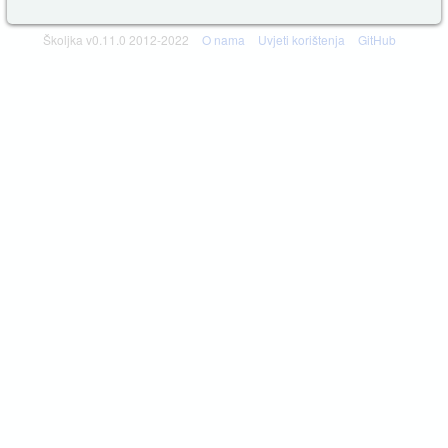
Školjka v0.11.0 2012-2022
O nama
Uvjeti korištenja
GitHub