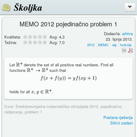
Školjka
MEMO 2012 pojedinačno problem 1
Dodao/la:
arhiva
Kvaliteta:
Avg:
4,3
23. lipnja 2013.
Težina:
Avg:
7,0
2012
MEMO
alg
funkcija
Let
denote the set of all positive real numbers. Find all
functions
such that
holds for all
.
Izvor: Srednjoeuropska matematička olimpijada 2012, pojedinačno
natjecanje, problem 1
Poslana rješenja
Slični zadaci