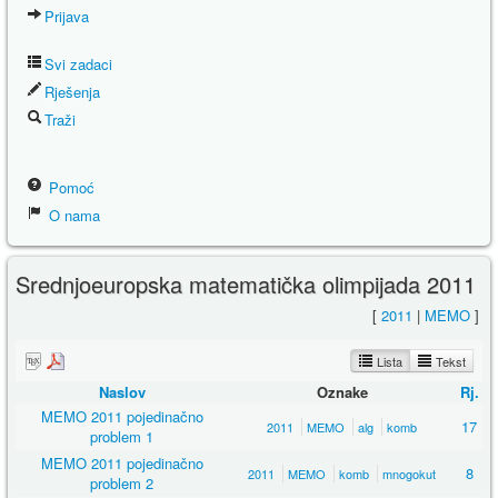
Prijava
Svi zadaci
Rješenja
Traži
Pomoć
O nama
Srednjoeuropska matematička olimpijada 2011
[
2011
|
MEMO
]
Lista
Tekst
Naslov
Oznake
Rj.
MEMO 2011 pojedinačno
17
2011
MEMO
alg
komb
problem 1
MEMO 2011 pojedinačno
8
2011
MEMO
komb
mnogokut
problem 2