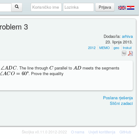
roblem 3
Dodao/la:
arhiva
23. lipnja 2013.
2012
MEMO
geo
trokut
e
. The line through
parallel to
meets the segments
. Prove the equality
Poslana rješenja
Slični zadaci
Školjka v0.11.0 2012-2022
O nama
Uvjeti korištenja
GitHub