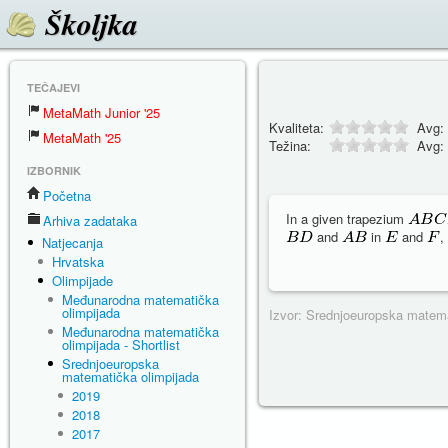
Školjka
TEČAJEVI
MetaMath Junior '25
Kvaliteta:
Avg:
MetaMath '25
Težina:
Avg:
IZBORNIK
Početna
In a given trapezium
Arhiva zadataka
and
in
and
,
Natjecanja
Hrvatska
Olimpijade
Međunarodna matematička
olimpijada
Izvor: Srednjoeuropska matema
Međunarodna matematička
olimpijada - Shortlist
Srednjoeuropska
matematička olimpijada
2019
2018
2017