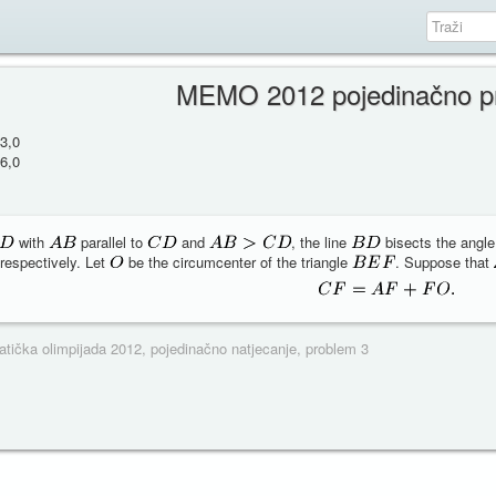
MEMO 2012 pojedinačno p
3,0
6,0
with
parallel to
and
, the line
bisects the angl
 respectively. Let
be the circumcenter of the triangle
. Suppose that
tička olimpijada 2012, pojedinačno natjecanje, problem 3