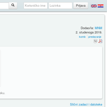
Dodao/la:
MNM
2. studenoga 2019.
komb
predavanje
eku.
Slični zadaci i datoteke