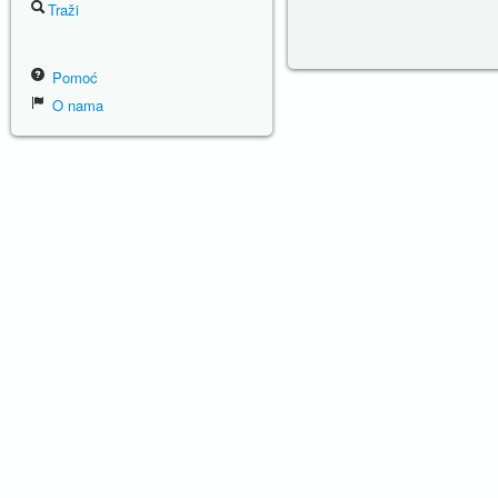
Traži
Pomoć
O nama