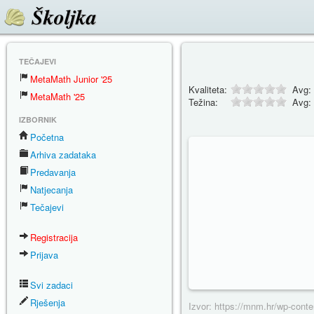
Školjka
TEČAJEVI
MetaMath Junior '25
Kvaliteta:
Avg:
MetaMath '25
Težina:
Avg:
IZBORNIK
Početna
Arhiva zadataka
Predavanja
Natjecanja
Tečajevi
Registracija
Prijava
Svi zadaci
Rješenja
Izvor: https://mnm.hr/wp-conte