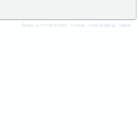
Školjka v0.11.0 2012-2022
O nama
Uvjeti korištenja
GitHub