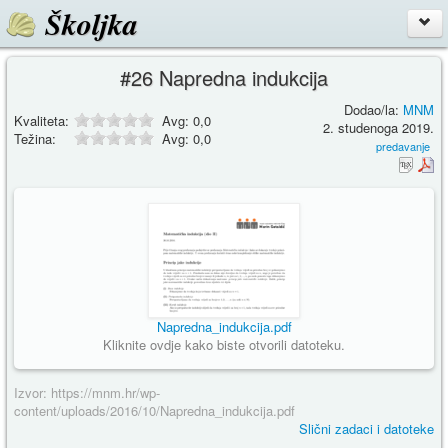
Školjka
#26 Napredna indukcija
Dodao/la:
MNM
Kvaliteta:
Avg:
0,0
2. studenoga 2019.
Težina:
Avg:
0,0
predavanje
Napredna_indukcija.pdf
Kliknite ovdje kako biste otvorili datoteku.
Izvor: https://mnm.hr/wp-
content/uploads/2016/10/Napredna_indukcija.pdf
Slični zadaci i datoteke