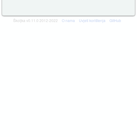
Školjka v0.11.0 2012-2022
O nama
Uvjeti korištenja
GitHub