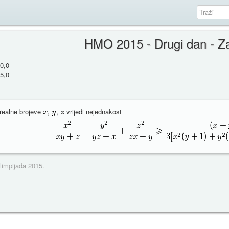
HMO 2015 - Drugi dan - Z
0,0
5,0
realne brojeve
,
,
vrijedi nejednakost
limpijada 2015.