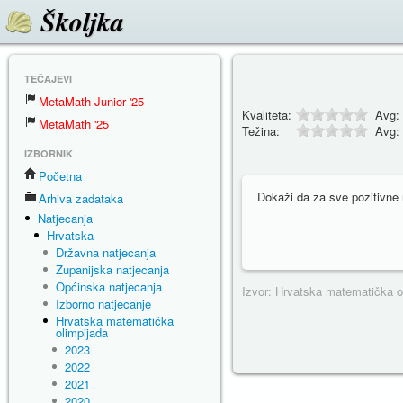
Školjka
TEČAJEVI
MetaMath Junior '25
Kvaliteta:
Avg:
MetaMath '25
Težina:
Avg:
IZBORNIK
Početna
Dokaži da za sve pozitivne 
Arhiva zadataka
Natjecanja
Hrvatska
Državna natjecanja
Županijska natjecanja
Općinska natjecanja
Izvor: Hrvatska matematička o
Izborno natjecanje
Hrvatska matematička
olimpijada
2023
2022
2021
2020