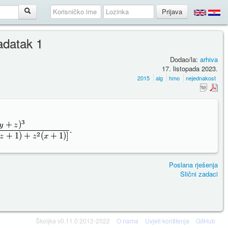
adatak 1
Dodao/la:
arhiva
17. listopada 2023.
2015
alg
hmo
nejednakost
Poslana rješenja
Slični zadaci
Školjka v0.11.0 2012-2022
O nama
Uvjeti korištenja
GitHub