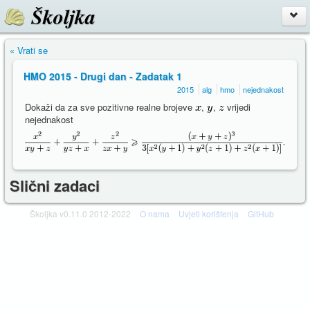
Školjka
« Vrati se
HMO 2015 - Drugi dan - Zadatak 1
2015
alg
hmo
nejednakost
Dokaži da za sve pozitivne realne brojeve
,
,
vrijedi
nejednakost
Slični zadaci
Školjka v0.11.0 2012-2022
O nama
Uvjeti korištenja
GitHub