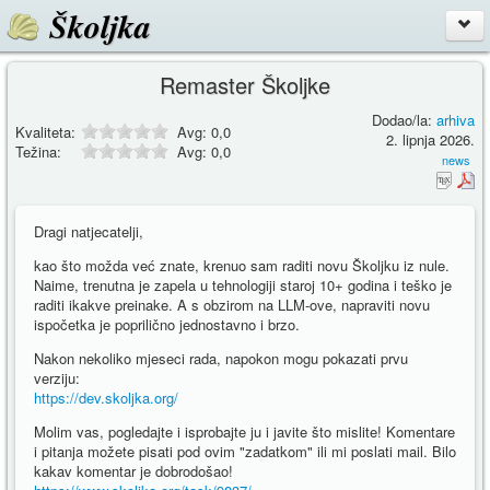
Školjka
Remaster Školjke
Dodao/la:
arhiva
Kvaliteta:
Avg:
0,0
2. lipnja 2026.
Težina:
Avg:
0,0
news
Dragi natjecatelji,
kao što možda već znate, krenuo sam raditi novu Školjku iz nule.
Naime, trenutna je zapela u tehnologiji staroj 10+ godina i teško je
raditi ikakve preinake. A s obzirom na LLM-ove, napraviti novu
ispočetka je poprilično jednostavno i brzo.
Nakon nekoliko mjeseci rada, napokon mogu pokazati prvu
verziju:
https://dev.skoljka.org/
Molim vas, pogledajte i isprobajte ju i javite što mislite! Komentare
i pitanja možete pisati pod ovim "zadatkom" ili mi poslati mail. Bilo
kakav komentar je dobrodošao!