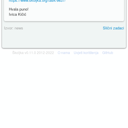
https://www.skoljka.org/task/9837/
Hvala puno!
Ivica Kičić
Izvor: news
Slični zadaci
Školjka v0.11.0 2012-2022
O nama
Uvjeti korištenja
GitHub