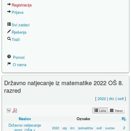
Registracija
Prijava
Svi zadaci
Rješenja
Traži
Pomoć
O nama
Državno natjecanje iz matematike 2022 OŠ 8.
razred
[
2022
|
drz
|
os8
]
Lista
Tekst
Naslov
Oznake
Rj.
Državno natjecanje
2
2022
alg
drz
jednadžba
os8
sustav
2022, OŠ8 1