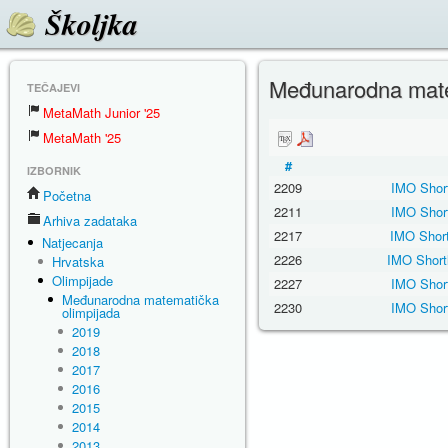
Školjka
Međunarodna mate
TEČAJEVI
MetaMath Junior '25
MetaMath '25
#
IZBORNIK
2209
IMO Short
Početna
2211
IMO Short
Arhiva zadataka
2217
IMO Short
Natjecanja
2226
IMO Short
Hrvatska
Olimpijade
2227
IMO Short
Međunarodna matematička
2230
IMO Short
olimpijada
2019
2018
2017
2016
2015
2014
2013