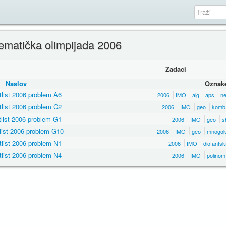
matička olimpijada 2006
Zadaci
Naslov
Oznak
list 2006 problem A6
2006
IMO
alg
aps
ne
list 2006 problem C2
2006
IMO
geo
komb
list 2006 problem G1
2006
IMO
geo
sh
list 2006 problem G10
2006
IMO
geo
mnogok
list 2006 problem N1
2006
IMO
diofantsk
list 2006 problem N4
2006
IMO
polinom