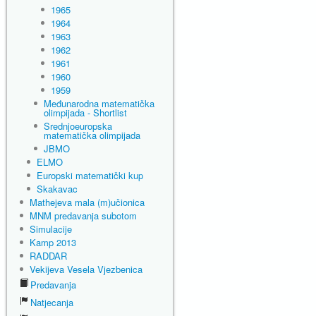
1965
1964
1963
1962
1961
1960
1959
Međunarodna matematička
olimpijada - Shortlist
Srednjoeuropska
matematička olimpijada
JBMO
ELMO
Europski matematički kup
Skakavac
Mathejeva mala (m)učionica
MNM predavanja subotom
Simulacije
Kamp 2013
RADDAR
Vekijeva Vesela Vjezbenica
Predavanja
Natjecanja