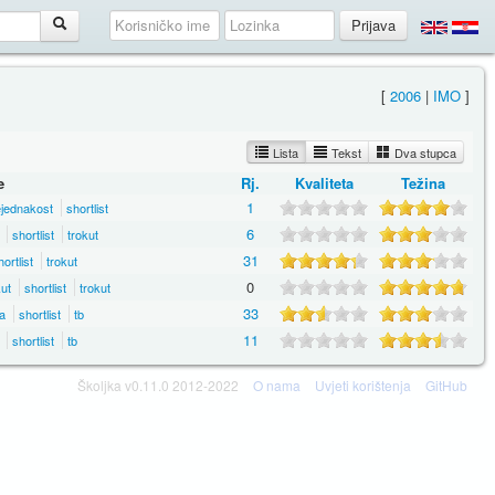
[
2006
|
IMO
]
Lista
Tekst
Dva stupca
e
Rj.
Kvaliteta
Težina
1
jednakost
shortlist
6
shortlist
trokut
31
ortlist
trokut
0
ut
shortlist
trokut
33
a
shortlist
tb
11
shortlist
tb
Školjka v0.11.0 2012-2022
O nama
Uvjeti korištenja
GitHub