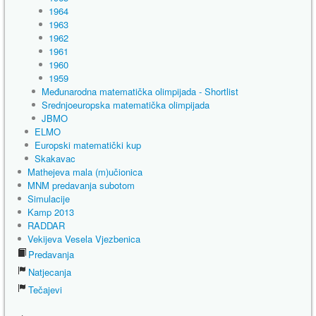
1964
1963
1962
1961
1960
1959
Međunarodna matematička olimpijada - Shortlist
Srednjoeuropska matematička olimpijada
JBMO
ELMO
Europski matematički kup
Skakavac
Mathejeva mala (m)učionica
MNM predavanja subotom
Simulacije
Kamp 2013
RADDAR
Vekijeva Vesela Vjezbenica
Predavanja
Natjecanja
Tečajevi