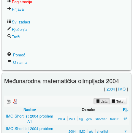
Registracija
Prijava
Svi zadaci
Rješenja
Traži
Pomoć
O nama
Međunarodna matematička olimpijada 2004
[
2004
|
IMO
]
Lista
Tekst
Naslov
Oznake
Rj.
IMO Shortlist 2004 problem
15
2004
IMO
alg
geo
shortlist
trokut
A1
IMO Shortlist 2004 problem
7
2004
IMO
alg
shortlist