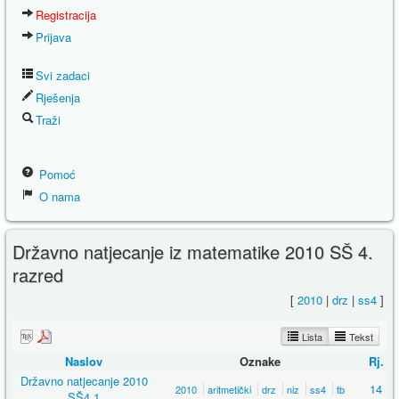
Registracija
Prijava
Svi zadaci
Rješenja
Traži
Pomoć
O nama
Državno natjecanje iz matematike 2010 SŠ 4.
razred
[
2010
|
drz
|
ss4
]
Lista
Tekst
Naslov
Oznake
Rj.
Državno natjecanje 2010
14
2010
aritmetički
drz
niz
ss4
tb
SŠ4 1