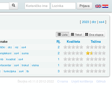
[
2023
|
drz
|
ss4
]
Lista
Tekst
Dva stupca
nake
Rj.
Kvaliteta
Težina
2
tički
drz
niz
ss4
2
ompleksni
ss4
suma
1
mb
kvadrat
ss4
1
rtocentar
ss4
trokut
visina
3
z
funkcijska
ss4
tb
Školjka v0.11.0 2012-2022
O nama
Uvjeti korištenja
GitHub