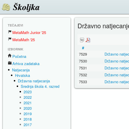
Školjka
Državno natjecanj
TEČAJEVI
MetaMath Junior '25
MetaMath '25
#
IZBORNIK
7529
Državno natje
Početna
7530
Državno natje
Arhiva zadataka
7531
Državno natje
Natjecanja
7532
Državno natje
Hrvatska
Državna natjecanja
7533
Državno natje
Srednja škola 4. razred
2023
2022
2021
2020
2019
2018
2017