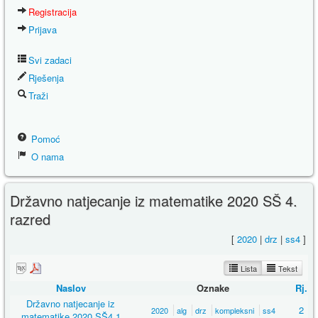
Registracija
Prijava
Svi zadaci
Rješenja
Traži
Pomoć
O nama
Državno natjecanje iz matematike 2020 SŠ 4.
razred
[
2020
|
drz
|
ss4
]
Lista
Tekst
Naslov
Oznake
Rj.
Državno natjecanje iz
2
2020
alg
drz
kompleksni
ss4
matematike 2020 SŠ4 1