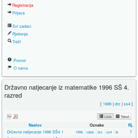
Registracija
Prijava
Svi zadaci
Rješenja
Traži
Pomoć
O nama
Državno natjecanje iz matematike 1996 SŠ 4.
razred
[
1996
|
drz
|
ss4
]
Lista
Tekst
Naslov
Oznake
Rj.
Državno natjecanje 1996 SŠ4 1
7
1996
cijelo
drz
ss4
tb