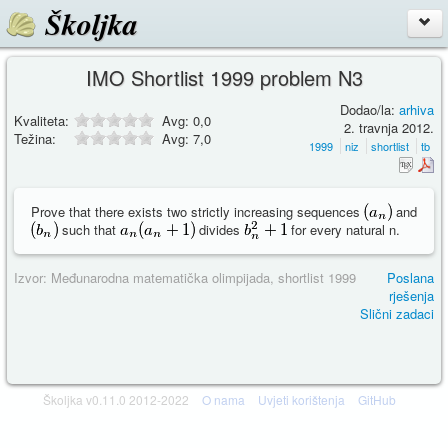
Školjka
IMO Shortlist 1999 problem N3
Dodao/la:
arhiva
Kvaliteta:
Avg:
0,0
2. travnja 2012.
Težina:
Avg:
7,0
1999
niz
shortlist
tb
Prove that there exists two strictly increasing sequences
and
such that
divides
for every natural n.
Izvor: Međunarodna matematička olimpijada, shortlist 1999
Poslana
rješenja
Slični zadaci
Školjka v0.11.0 2012-2022
O nama
Uvjeti korištenja
GitHub